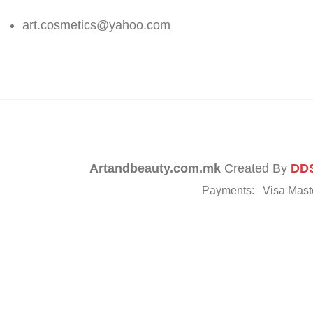
art.cosmetics@yahoo.com
Artandbeauty.com.mk
Created By
DDS
Payments:
Visa Mast
ијависе на нашиот Newslet