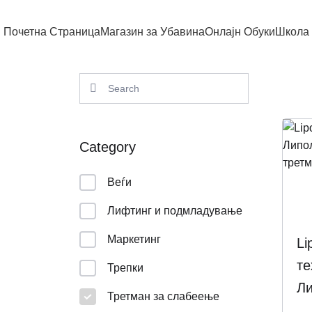
Почетна Страница
Магазин за Убавина
Онлајн Обуки
Школа 
Category
Веѓи
Лифтинг и подмладување
Маркетинг
Li
те
Трепки
Ли
Третман за слабеење
ул