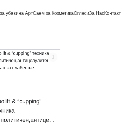
за убавина Арт
Саем за Козметика
Огласи
За Нас
Контакт
polift & “cupping”
хника
политичен,антицел
итен третман за