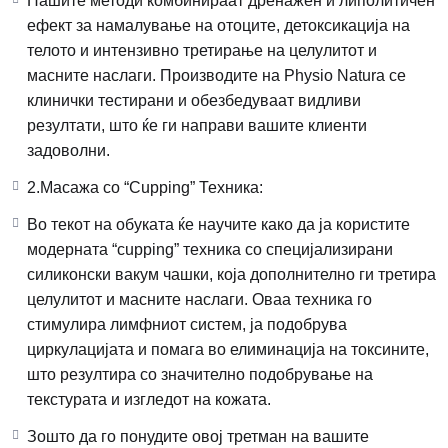
Нашите методи комбинираат дренажен и липолитичен
ефект за намалување на отоците, детоксикација на
телото и интензивно третирање на целулитот и
масните наслаги. Производите на Physio Natura се
клинички тестирани и обезбедуваат видливи
резултати, што ќе ги направи вашите клиенти
задоволни.
2.Масажа со “Cupping” Техника:
Во текот на обуката ќе научите како да ја користите
модерната “cupping” техника со специјализирани
силиконски вакум чашки, која дополнително ги третира
целулитот и масните наслаги. Оваа техника го
стимулира лимфниот систем, ја подобрува
циркулацијата и помага во елиминација на токсините,
што резултира со значително подобрување на
текстурата и изгледот на кожата.
Зошто да го понудите овој третман на вашите