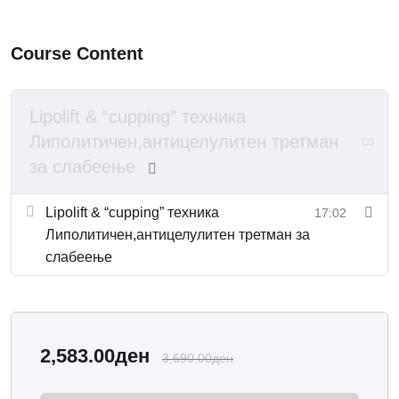
Course Content
Lipolift & “cupping” техника
Липолитичен,антицелулитен третман
за слабеење
Lipolift & “cupping” техника
17:02
Липолитичен,антицелулитен третман за
слабеење
2,583.00
ден
3,690.00
ден