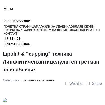
Мени
0
items
0.00
ден
ПОЧЕТНА СТРАНИЦА
МАГАЗИН ЗА УБАВИНА
ОНЛАЈН ОБУКИ
ШКОЛА ЗА УБАВИНА АРТ
САЕМ ЗА КОЗМЕТИКА
ОГЛАСИ
ЗА НАС
КОНТАКТ
Најави се
0
items
0.00
ден
Lipolift & “cupping” техника
Липолитичен,антицелулитен третман
за слабеење
Categories:
Третман за слабеење
Wishlist
Share