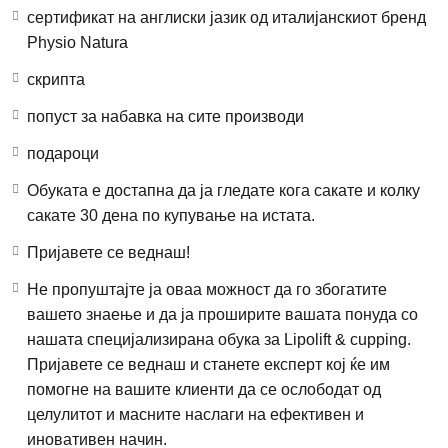
сертификат на англиски јазик од италијанскиот бренд
Physio Natura
скрипта
попуст за набавка на сите производи
подароци
Обуката е достапна да ја гледате кога сакате и колку
сакате 30 дена по купување на истата.
Пријавете се веднаш!
Не пропуштајте ја оваа можност да го збогатите
вашето знаење и да ја проширите вашата понуда со
нашата специјализирана обука за Lipolift & cupping.
Пријавете се веднаш и станете експерт кој ќе им
помогне на вашите клиенти да се ослободат од
целулитот и масните наслаги на ефективен и
иновативен начин.