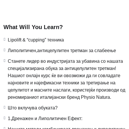
What Will You Learn?
Lipolift & “cupping” техника
Липолитичен,антицелулитен третман за слабеење
Станете лидер во индустријата за убавина со нашата
специјализирана обука за антицелулитен третман!
Нашиот онлајн курс ќе ви овозможи да ги совладате
најновите и најефикасни техники за третирање на
целулитот и масните наслаги, користејќи производи од
реномираниот италијански бренд Physio Natura.
Што вклучува обуката?
1.Дренажен и Липолитичен Ефект: