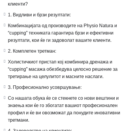
клиенти?
1. Видливи и брзи резултати:
Комбинацијата од производите на Physio Natura и
“cupping” техниката гарантира брзи и ефективни
резултати, кои ќе ги задоволат вашите клиенти.
2. Комплетен третман:
Холистичкиот пристап кој комбинира дренажа и
“cupping” масажа обезбедува целосно решение за
третирање на целулитот и масните наслаги.
3. Професионално усовршување:
Со нашата обука ќе се стекнете со нови вештини и
знаења кои ќе го збогатат вашиот професионален
профил и ќе ви овозможат да понудите иновативни
третмани.
4. Задоволство на клиентите: