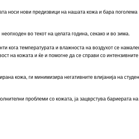
та носи нови предизвици на нашата кожа и бара поголема
 неопходен во текот на целата година, секако и во зима.
нти кога температурата и влажноста на воздухот се намале
вост на кожата и ќе и помогне да се справи со интензивнит
тирана кожа, ги минимизира негативните влијанија на студе
олнителни проблеми со кожата, ја зацврстува бариерата на 