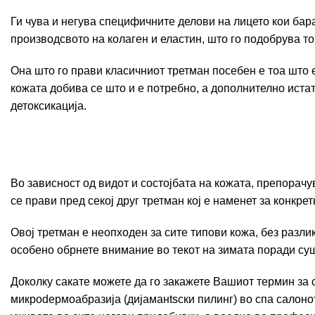
Ги чува и негува специфичните делови на лицето кои бара
производсвото на колаген и еластин, што го подобрува то
Она што го прави класичниот третман посебен е тоа што е
кожата добива се што и е потребно, а дополнително истат
детоксикација.
Во зависност од видот и состојбата на кожата, препорач
се прави пред секој друг третман кој е наменет за конкре
Овој третман е неопходен за сите типови кожа, без разлик
особено обрнете внимание во текот на зимата поради суш
Доколку сакате можете да го закажете Вашиот термин за 
микроdермоабразија (дијаманtsски пилинг) во спа салонот 