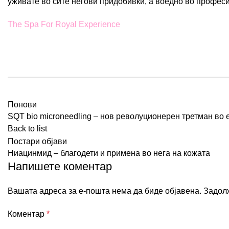
уживате во сите негови придобивки, а воедно во профес
The Spa For Royal Experience
Понови
SQT bio microneedling – нов револуционерен третман во 
Back to list
Постари објави
Ниацинмид – благодети и примена во нега на кожата
Напишете коментар
Вашата адреса за е-пошта нема да биде објавена.
Задол
Коментар
*