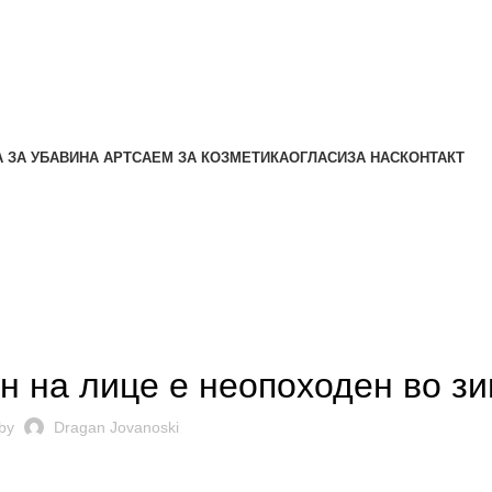
Мени
0.00
ден
 ЗА УБАВИНА АРТ
САЕМ ЗА КОЗМЕТИКА
ОГЛАСИ
ЗА НАС
КОНТАКТ
Најави се
0.00
ден
,
,
БАВИНА
НЕГА НА ЛИЦЕ
УБАВИНА
н на лице е неопоходен во з
by
Dragan Jovanoski