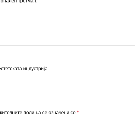
ионален третман.
естетската индустрија
жителните полиња се означени со
*