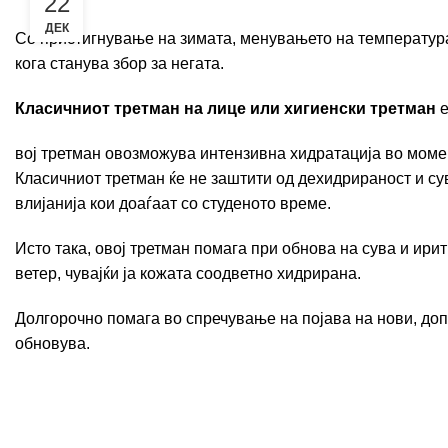
22
ДЕК
Со пристигнување на зимата, менувањето на температура
кога станува збор за негата.
Класичниот третман на лице или хигиенски третман
е
вој третман овозможува интензивна хидратација во моме
Класичниот третман ќе не заштити од дехидрираност и су
влијанија кои доаѓаат со студеното време.
Исто така, овој третман помага при обнова на сува и ири
ветер, чувајќи ја кожата соодветно хидрирана.
Долгорочно помага во спречување на појава на нови, доп
обновува.