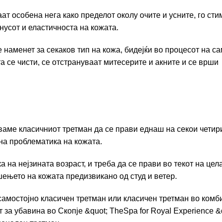
ат особена нега како пределот околу очите и усните, го ст
нусот и еластичноста на кожата.
 наменет за секаков тип на кожа, бидејќи во процесот на с
а се чисти, се отстрануваат митесерите и акните и се врши
уваме класичниот третман да се прави еднаш на секои четир
тна проблематика на кожата.
а на нејзината возраст, и треба да се прави во текот на цел
ењето на кожата предизвикано од студ и ветер.
самостојно класичен третман или класичен третман во комб
за убавина во Скопје &quot; TheSpa for Royal Experience &q