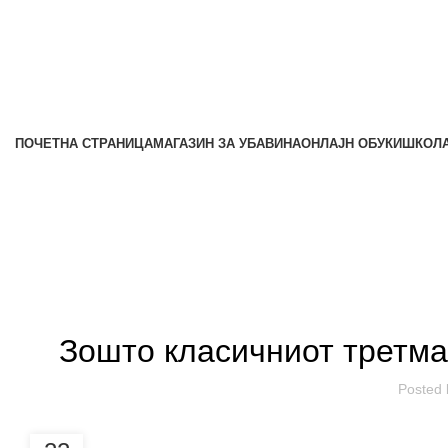
ПОЧЕТНА СТРАНИЦА
МАГАЗИН ЗА УБАВИНА
ОНЛАЈН ОБУКИ
ШКОЛА
Магазин за Убавина
МАГАЗИН ЗА У
Зошто класичниот третма
Posted 