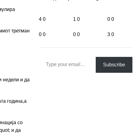
имулира
4
0
1
0
0
0
амиот третман
0
0
0
0
3
0
Type your email…
Subscribe
и недели и да
ата година,а
инација со
uot; и да