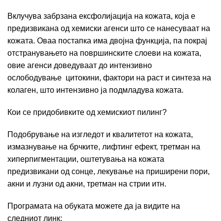
Вклучува забрзана ексфолијација на кожата, која е
предизвикана од хемиски агенси што се нанесуваат на
кожата. Оваа постапка има двојна функција, па покрај
отстранувањето на површинските слоеви на кожата,
овие агенси доведуваат до интензивно
ослободување цитокини, фактори на раст и синтеза на
колаген, што интензивно ја подмладува кожата.
Кои се придобивките од хемискиот пилинг?
Подобрување на изгледот и квалитетот на кожата,
измазнување на брчките, лифтинг ефект, третман на
хиперпигментации, оштетувања на кожата
предизвикани од сонце, лекување на приширени пори,
акни и лузни од акни, третман на стрии итн.
Програмата на обуката можете да ја видите на
следниот линк: