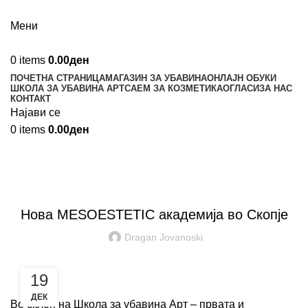
Мени
0
items
0.00
ден
ПОЧЕТНА СТРАНИЦА
МАГАЗИН ЗА УБАВИНА
ОНЛАЈН ОБУКИ
ШКОЛА ЗА УБАВИНА АРТ
САЕМ ЗА КОЗМЕТИКА
ОГЛАСИ
ЗА НАС
КОНТАКТ
Најави се
0
items
0.00
ден
Магазин за Убавина
,
,
,
МАГАЗИН ЗА УБАВИНА
НЕГА НА ЛИЦЕ
НЕГА НА ТЕЛО
УБАВИНА
Нова MESOESTETIC академија во Скопје
Dragan Jovanoski
19
ДЕК
Во склоп на Школа за убавина Арт – првата и