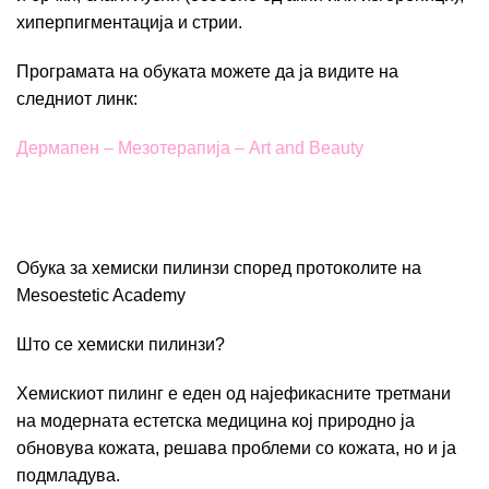
хиперпигментација и стрии.
Програмата на обуката можете да ја видите на
следниот линк:
Дермапен – Мезотерапија – Art and Beauty
Обука за хемиски пилинзи според протоколите на
Mesoestetic Academy
Што се хемиски пилинзи?
Хемискиот пилинг е еден од најефикасните третмани
на модерната естетска медицина кој природно ја
обновува кожата, решава проблеми со кожата, но и ја
подмладува.