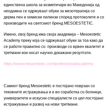
единствена школа за козметичари во Македонија од
неодамна се одржуваат обуки за мезотерапија со
дерма пен и хемиски пилинзи според протоколите и со
производите на светскиот бренд MESOESTETIC.
Имено, овој бренд има своја академија – Mesoestetic
Academy преку која се одржуваат обуки за тоа како да
се работи правилно со производи со врвен квалитет и
третмани кои носат научно докажани резултати.
https://www.mesoestetic.com/
professional/academy
Самиот бренд Mesoestetic е постојано поврзан со
тековните истражувања и е во соработка со болници,
универзитети и искусни специјалисти со цел постојано
истражување и развој на нови третмани.