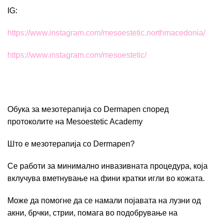
IG:
https://www.instagram.com/
mesoestetic.northmacedonia/
https://www.instagram.com/
mesoestetic/
Обука за мезотерапија со Dermapen според
протоколите на Mesoestetic Academy
Што е мезотерапија со Dermapen?
Се работи за минимално инвазивната процедура, која
вклучува вметнување на фини кратки игли во кожата.
Може да помогне да се намали појавата на лузни од
акни, брчки, стрии, помага во подобрување на