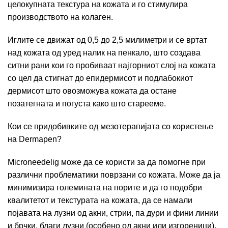
целокупната текстура на кожата и го стимулира
производството на колаген.
Иглите се движат од 0,5 до 2,5 милиметри и се вртат
над кожата од уред налик на пенкало, што создава
ситни рани кои го пробиваат најгорниот слој на кожата
со цел да стигнат до епидермисот и подлабокиот
дермисот што овозможува кожата да остане
позатегната и погуста како што старееме.
Кои се придобивките од мезотерапијата со користење
на Dermapen?
Microneedelig може да се користи за да помогне при
различни проблематики поврзани со кожата. Може да ја
минимизира големината на порите и да го подобри
квалитетот и текстурата на кожата, да се намали
појавата на лузни од акни, стрии, па дури и фини линии
и брчки, благи лузни (особено од акни или изгореници),